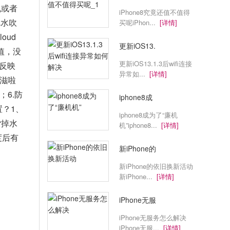
机或者
iPhone8究竟还值不值得
把水吹
买呢iPhon...
[详情]
oud
更新iOS13.
值，没
更新iOS13.1.3后wifi连接
伴反映
异常如...
[详情]
放滋啦
；6.防
iphone8成
置？1、
iphone8成为了“廉机
r掉水
机”iphone8...
[详情]
度后有
新iPhone的
新iPhone的依旧换新活动
新iPhone...
[详情]
iPhone无服
iPhone无服务怎么解决
iPhone无服...
[详情]