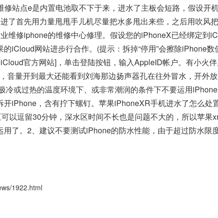
苹果维修站点e是内置电池取不下于来，进水了主板会短路，假设开
，进了首先用力量甩甩手儿机尽量把水多甩出来些，之后用吹风
iphone的维修中心修理。假设您的iPhoneX已经绑定到iCl
Cloud网站进步行合作。(提示：拆掉“停用”会擦除iPhone数
iCloud官方网站]，单击登陆按钮，输入AppleID帐户。有小火
切正常，音量开到最大还能看到刘海那边扬声器孔在往外冒水，开外
.在极冷或过热的温度环境下、或非常潮润的条件下不要运用iPhone
开iPhone，含有拧下螺钉。苹果iPhoneXR手机进水了怎么处
浅水区可以逗留30分钟，深水区时间不长也是问题不大的，所以苹果x
用了。2、建议不要测试iPhone的防水性能，由于超过防水限
s/1922.html