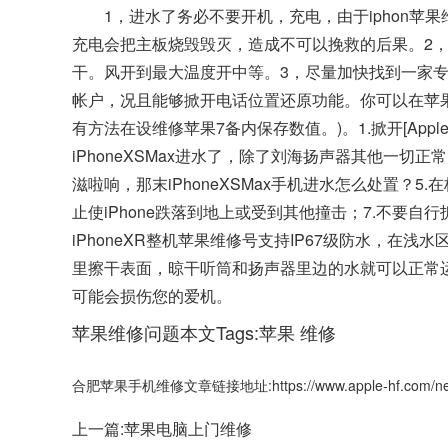
1，进水了务必不要开机，充电，由于iphon
充电会把主板烧毁毁灭，造成不可以挽救的后果。2
干。风开到最大温度开中等。3，尽量加快找到一家专业维修
帐户，况且能够掀开电话位置还原功能。你可以在苹果的i
有方法在设维修苹果7备内保存数值。)。1.掀开[Apple
iPhoneXSMax进水了，除了刘海扬声器其他一
滋啦响，那末iPhoneXSMax手机进水怎么处置？5
止使iPhone跌落到地上或受到其他撞击；7.不要自行拆
iPhoneXR整机苹果维修号支持IP67级防水，在
里擦干表面，晾干听筒和扬声器里边的水就可以正常运
可能会损伤您的爱机。
苹果维修问题本文Tags:
苹果
维修
合肥苹果手机维修文章链接地址:https://www.apple-hf.com/new
上一篇:
苹果电脑上门维修