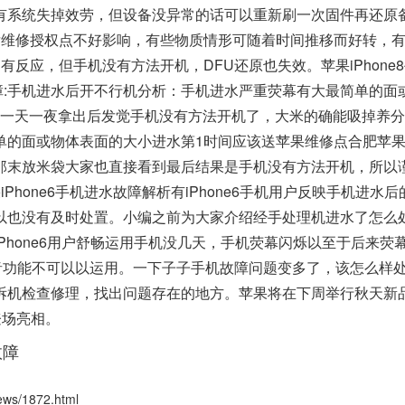
、原有系统失掉效劳，但设备没异常的话可以重新刷一次固件再还原
后维修授权点不好影响，有些物质情形可随着时间推移而好转，
反应，但手机没有方法开机，DFU还原也失效。苹果iPhone
故障:手机进水后开不行机分析：手机进水严重荧幕有大最简单的面
机一天一夜拿出后发觉手机没有方法开机了，大米的确能吸掉养
单的面或物体表面的大小进水第1时间应该送苹果维修点合肥苹
那末放米袋大家也直接看到最后结果是手机没有方法开机，所以
hone6手机进水故障解析有iPhone6手机用户反映手机进水后
以也没有及时处置。小编之前为大家介绍经手处理机进水了怎么
Phone6用户舒畅运用手机没几天，手机荧幕闪烁以至于后来荧
”语音功能不可以以运用。一下子子手机故障问题变多了，该怎么样
拆机检查修理，找出问题存在的地方。苹果将在下周举行秋天新
将登场亮相。
故障
s/1872.html