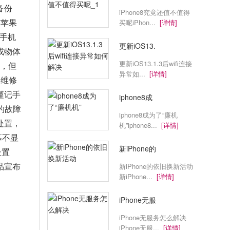
备份
iPhone8究竟还值不值得
有苹果
买呢iPhon...
[详情]
8手机
更新iOS13.
或物体
更新iOS13.1.3后wifi连接
分，但
异常如...
[详情]
果维修
谨记手
iphone8成
的故障
iphone8成为了“廉机
处置，
机”iphone8...
[详情]
幕不显
新iPhone的
处置
品宣布
新iPhone的依旧换新活动
新iPhone...
[详情]
iPhone无服
iPhone无服务怎么解决
iPhone无服...
[详情]