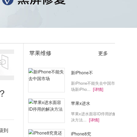
苹果维修
更多
新iPhone不
新iPhone不能失去中国市
场新iPho...
[详情]
？
苹果x进水
苹果x进水面容ID停用的解
决方法...
[详情]
级到
iPhone8究