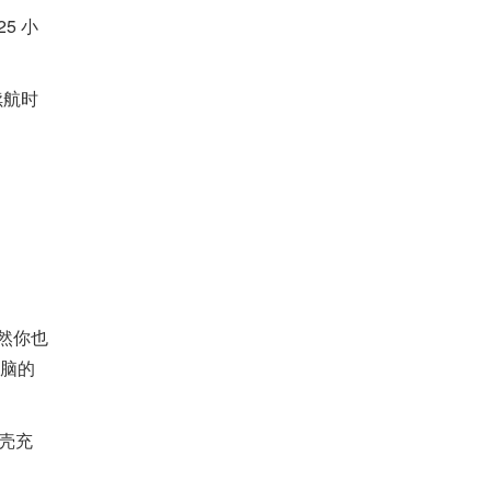
5 小
续航时
然你也
电脑的
池壳充