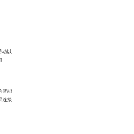
滑动以
和
 的智能
果连接